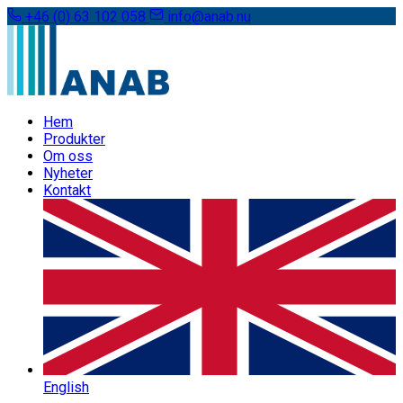
+46 (0) 63 102 058
info@anab.nu
Hem
Produkter
Om oss
Nyheter
Kontakt
English