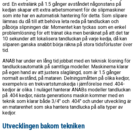
ord. En extralänk på 1.5 gånger avståndet någonstans på
kedjan skapar ett extra arbetsmoment för de slipmaskiner
som inte har en automatisk hantering för detta. Som slipare
lämnas du då till att behöva leta reda på tandluckan och
påbörja slipningen där. Momentet kan tyckas som en enkel
problemlösning för ett tränat öka men beräknat på att det tar
10 sekunder att lokalisera tandluckan på varje kedja, då kan
sliparen ganska snabbt börja räkna på stora tidsförluster över
tid.
ANAB har under en lång tid jobbat med en teknisk lösning för
tandlucksautomatik på samtliga modeller. Maskinerna klarar
på egen hand av att justera slaglängd, som är 1.5 gånger
normalt avstånd, på mataren. Delningsmåtten på olika kedjor,
exempelvis en trekvartstumskedja i jämförelse med .404-
kedjor är olika. I nuläget hanterar ANABs modeller tandluckan
på .404 kedjor, nästa generations maskin kommer med en
teknik som klarar både 3/4″ och .404" och under utveckling är
en matarenhet som ska hantera tandlucka på alla typer av
kedjor.
Utvecklingen bakom tekniken